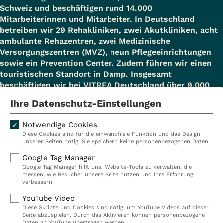
Schweiz und beschäftigen rund 14.000
Mitarbeiterinnen und Mitarbeiter. In Deutschland
betreiben wir 29 Rehakliniken, zwei Akutkliniken, acht
ambulante Rehazentren, zwei Medizinische
Versorgungszentren (MVZ), neun Pflegeeinrichtungen
sowie ein Prevention Center. Zudem führen wir einen
touristischen Standort in Damp. Insgesamt
beschäftigen wir bei VITREA Deutschland über 9.000
Mitarbeiterinnen und Mitarbeiter.
Ihre Datenschutz-Einstellungen
Notwendige Cookies
Diese Cookies sind für die einwandfreie Funktion und das Design
Kliniken
Ambulant
unserer Seiten nötig. Sie speichern keine personenbezogenen Daten.
Reha
Pflege
Google Tag Manager
Google Tag Manager hilft uns, Website-Tools zu verwalten, die
Prävention
Karriere
messen, wie Besucher unsere Seite nutzen und Ihre Erfahrung
verbessern.
VITREA Deutschland
VITREA
YouTube Video
Diese Skripte und Cookies sind nötig, um YouTube Videos auf dieser
Seite abzuspielen. Durch das Aktivieren können personenbezogene
IMPRESSUM
Daten an YouTube übertragen werden.