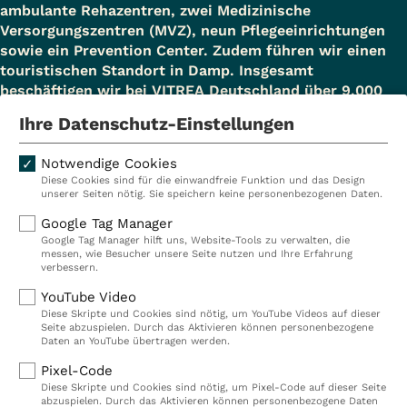
ambulante Rehazentren, zwei Medizinische
Versorgungszentren (MVZ), neun Pflegeeinrichtungen
sowie ein Prevention Center. Zudem führen wir einen
touristischen Standort in Damp. Insgesamt
beschäftigen wir bei VITREA Deutschland über 9.000
Mitarbeiterinnen und Mitarbeiter.
Ihre Datenschutz-Einstellungen
Notwendige Cookies
Diese Cookies sind für die einwandfreie Funktion und das Design
Kliniken
Ambulant
unserer Seiten nötig. Sie speichern keine personenbezogenen Daten.
Reha
Pflege
Google Tag Manager
Google Tag Manager hilft uns, Website-Tools zu verwalten, die
Prävention
Karriere
messen, wie Besucher unsere Seite nutzen und Ihre Erfahrung
verbessern.
VITREA Deutschland
VITREA
YouTube Video
Diese Skripte und Cookies sind nötig, um YouTube Videos auf dieser
Seite abzuspielen. Durch das Aktivieren können personenbezogene
IMPRESSUM
Daten an YouTube übertragen werden.
DATENSCHUTZ
Pixel-Code
COMPLIANCE
Diese Skripte und Cookies sind nötig, um Pixel-Code auf dieser Seite
HINWEISGEBERSYSTEM
abzuspielen. Durch das Aktivieren können personenbezogene Daten