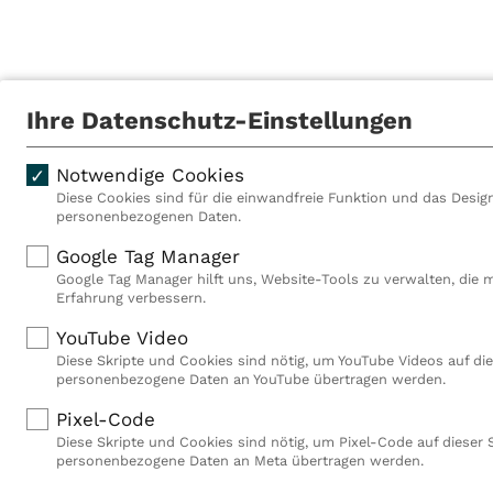
Ihre Datenschutz-Einstellungen
Obersteinaer Weg 1
Notwendige Cookies
01896
Pulsnitz
Diese Cookies sind für die einwandfreie Funktion und das Design
personenbezogenen Daten.
Tel: 035 95 5 47-0
Google Tag Manager
Fax: 035 95 5 47-61
Google Tag Manager hilft uns, Website-Tools zu verwalten, die 
Erfahrung verbessern.
YouTube Video
Diese Skripte und Cookies sind nötig, um YouTube Videos auf die
personenbezogene Daten an YouTube übertragen werden.
Pixel-Code
Diese Skripte und Cookies sind nötig, um Pixel-Code auf dieser 
personenbezogene Daten an Meta übertragen werden.
Als VITREA Deutschland ge
Rehabilitationsanbieter Eu