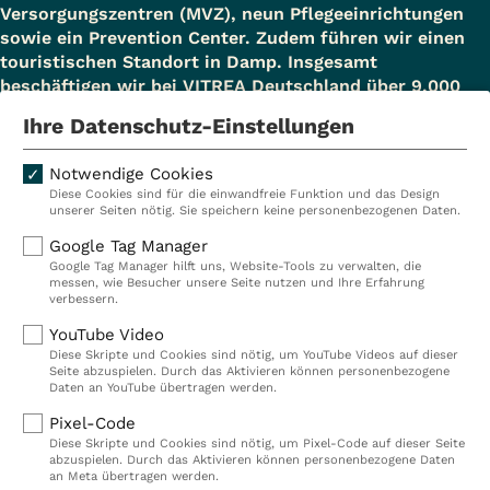
Versorgungszentren (MVZ), neun Pflegeeinrichtungen
sowie ein Prevention Center. Zudem führen wir einen
touristischen Standort in Damp. Insgesamt
beschäftigen wir bei VITREA Deutschland über 9.000
Mitarbeiterinnen und Mitarbeiter.
Ihre Datenschutz-Einstellungen
Notwendige Cookies
Diese Cookies sind für die einwandfreie Funktion und das Design
Kliniken
Ambulant
unserer Seiten nötig. Sie speichern keine personenbezogenen Daten.
Reha
Pflege
Google Tag Manager
Google Tag Manager hilft uns, Website-Tools zu verwalten, die
Prävention
Karriere
messen, wie Besucher unsere Seite nutzen und Ihre Erfahrung
verbessern.
VITREA Deutschland
VITREA
YouTube Video
Diese Skripte und Cookies sind nötig, um YouTube Videos auf dieser
Seite abzuspielen. Durch das Aktivieren können personenbezogene
IMPRESSUM
Daten an YouTube übertragen werden.
DATENSCHUTZ
Pixel-Code
COMPLIANCE
Diese Skripte und Cookies sind nötig, um Pixel-Code auf dieser Seite
HINWEISGEBERSYSTEM
abzuspielen. Durch das Aktivieren können personenbezogene Daten
AUFSICHTSBEHÖRDEN
an Meta übertragen werden.