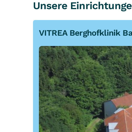
Unsere Einrichtunge
VITREA Berghofklinik B