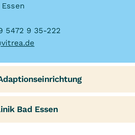
 Essen
9 5472 9 35-222
vitrea.de
 Adaptionseinrichtung
 II ist eine Adaptionseinrichtung f
inik Bad Essen
ängigkeitserkrankungen mit 25 The
änner sowie Paare. Ziel der Adapt