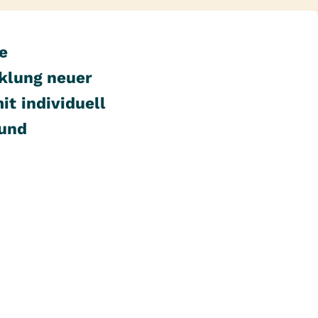
e
cklung neuer
t individuell
 und