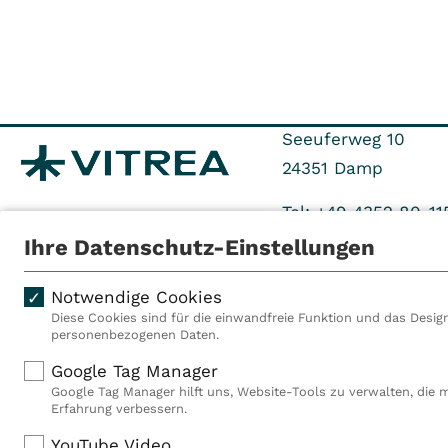
den Therapieerfolg der
realen Alltagsbedingunge
Leben zu begleiten. Die
Essen auf dem Kamm des
Seeuferweg 10
Umgebung des Osnabrücke
24351
Damp
Stabilisierung, Orientie
Tel: +49 4352 80-11
Ihre Datenschutz-Einstellungen
Link zur Homepage:
www.
Notwendige Cookies
essen/
Diese Cookies sind für die einwandfreie Funktion und das Design
personenbezogenen Daten.
Als VITREA Deutschland ge
Google Tag Manager
Am Mahnmal 5, 49152 B
Rehabilitationsanbieter Eu
Google Tag Manager hilft uns, Website-Tools zu verwalten, die 
Rahmen der Gruppe betreib
Erfahrung verbessern.
Niedersachsen
Deutschland, Österreich u
YouTube Video
Mitarbeiterinnen und Mitar