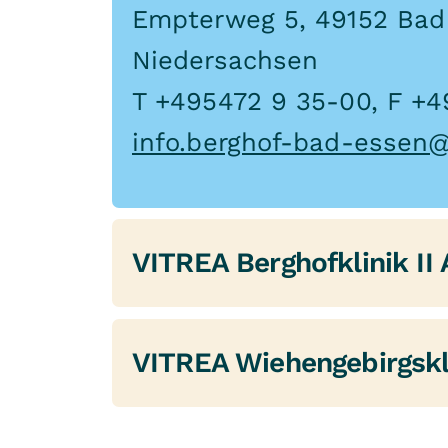
Empterweg 5, 49152 Bad
Niedersachsen
T +495472 9 35-00, F +4
info.berghof-bad-essen@
VITREA Berghofklinik II
Die VITREA Berghofklinik
VITREA Wiehengebirgskl
bei stoffgebundenen Abh
erwachsene Frauen und M