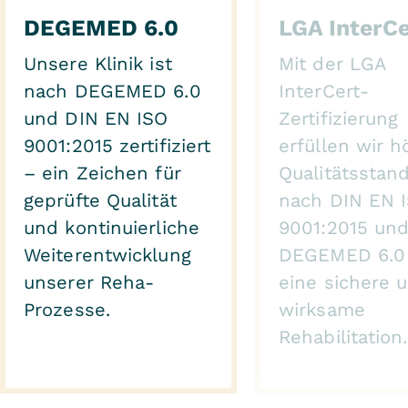
DEGEMED 6.0
LGA InterCe
Unsere Klinik ist
Mit der LGA
nach DEGEMED 6.0
InterCert-
und DIN EN ISO
Zertifizierung
9001:2015 zertifiziert
erfüllen wir 
– ein Zeichen für
Qualitätsstan
geprüfte Qualität
nach DIN EN 
und kontinuierliche
9001:2015 un
Weiterentwicklung
DEGEMED 6.0 
unserer Reha-
eine sichere 
Prozesse.
wirksame
Rehabilitation.