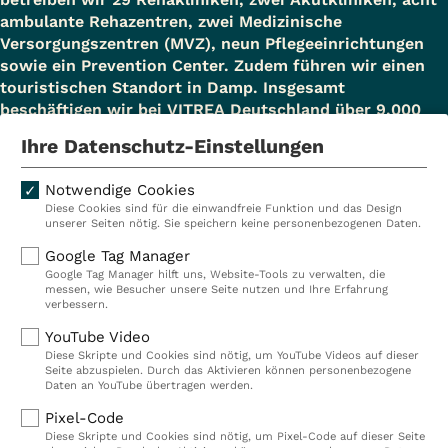
ambulante Rehazentren, zwei Medizinische
Versorgungszentren (MVZ), neun Pflegeeinrichtungen
sowie ein Prevention Center. Zudem führen wir einen
touristischen Standort in Damp. Insgesamt
beschäftigen wir bei VITREA Deutschland über 9.000
Mitarbeiterinnen und Mitarbeiter.
Ihre Datenschutz-Einstellungen
Notwendige Cookies
Diese Cookies sind für die einwandfreie Funktion und das Design
Kliniken
Ambulant
unserer Seiten nötig. Sie speichern keine personenbezogenen Daten.
Reha
Pflege
Google Tag Manager
Google Tag Manager hilft uns, Website-Tools zu verwalten, die
Prävention
Karriere
messen, wie Besucher unsere Seite nutzen und Ihre Erfahrung
verbessern.
VITREA Deutschland
VITREA
YouTube Video
Diese Skripte und Cookies sind nötig, um YouTube Videos auf dieser
Seite abzuspielen. Durch das Aktivieren können personenbezogene
IMPRESSUM
Daten an YouTube übertragen werden.
DATENSCHUTZ
Pixel-Code
COMPLIANCE
Diese Skripte und Cookies sind nötig, um Pixel-Code auf dieser Seite
HINWEISGEBERSYSTEM