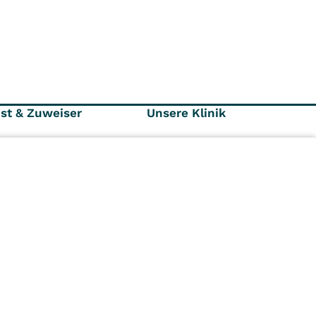
nst & Zuweiser
Unsere Klinik
räger und
Ansprechpartner
r
Kontaktformular
Karriere
Aktuelles
n
Kliniken
Ambulant
Im
Reha
Pflege
Prävention
Karriere
ei
VITREA Deutschland
VITREA