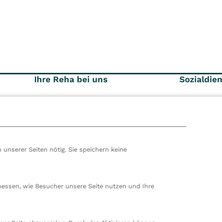
Ihre Reha bei uns
Sozialdie
Spezialangebote
Kostent
Zuweise
Über Ihre Reha
10
Ihr Aufenthalt
 unserer Seiten nötig. Sie speichern keine
hören wir zur VITREA Gruppe in Wien, dem zweitgrößte
ropas. Unsere deutsche Zentrale befindet sich in Damp. 
messen, wie Besucher unsere Seite nutzen und Ihre
en wir 80 stationäre und ambulante Einrichtungen in
nd der Schweiz und beschäftigen rund 14.000
beiter. In Deutschland betreiben wir 29 Rehakliniken, zw