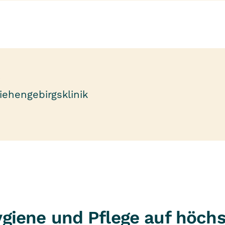
t
ehengebirgsklinik
Hygiene und Pflege auf höch