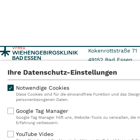
Kokenrottstraße 71
49152
Bad Essen
Ihre Datenschutz-Einstellungen
Tel: +495472 405-0
Fax: +495472 405-3
Notwendige Cookies
Diese Cookies sind für die einwandfreie Funktion und das Design
personenbezogenen Daten.
Als VITREA Deutschland ge
Google Tag Manager
Rehabilitationsanbieter Eu
Google Tag Manager hilft uns, Website-Tools zu verwalten, die 
Rahmen der Gruppe betreib
Erfahrung verbessern.
Deutschland, Österreich u
YouTube Video
Mitarbeiterinnen und Mitar