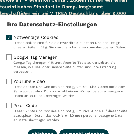
sowie ein Prevention Center. Zudem führen wir einen
touristischen Standort in Damp. Insgesamt
beschäftigen wir bei VITREA Deutschland über 9.000
Mitarbeiterinnen und Mitarbeiter.
Ihre Datenschutz-Einstellungen
Notwendige Cookies
Diese Cookies sind für die einwandfreie Funktion und das Design
Kliniken
Ambulant
unserer Seiten nötig. Sie speichern keine personenbezogenen Daten.
Reha
Pflege
Google Tag Manager
Google Tag Manager hilft uns, Website-Tools zu verwalten, die
Prävention
Karriere
messen, wie Besucher unsere Seite nutzen und Ihre Erfahrung
verbessern.
VITREA Deutschland
VITREA
YouTube Video
Diese Skripte und Cookies sind nötig, um YouTube Videos auf dieser
Seite abzuspielen. Durch das Aktivieren können personenbezogene
IMPRESSUM
Daten an YouTube übertragen werden.
DATENSCHUTZ
Pixel-Code
COMPLIANCE
Diese Skripte und Cookies sind nötig, um Pixel-Code auf dieser Seite
HINWEISGEBERSYSTEM
abzuspielen. Durch das Aktivieren können personenbezogene Daten
AUFSICHTSBEHÖRDEN
an Meta übertragen werden.
COOKIE EINSTELLUNGEN