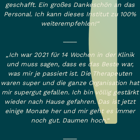
geschafft. Ein großes Dankeschön an das
Personal. Ich kann dieses Institut zu 100%
weiterempfehlen!“
____
„Ich war 2021 für 14 Wochen in der Klinik
und muss sagen, dass es das Beste war,
was mir je passiert ist. Die Therapeuten
waren super und die ganze Organisation hat
mir supergut gefallen. Ich bin völlig gestärkt
wieder nach Hause gefahren. Das ist jetzt
einige Monate her und mir geht es immer
noch gut. Daumen hoch.“
____