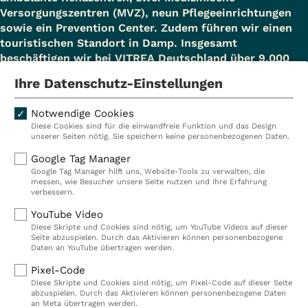
Versorgungszentren (MVZ), neun Pflegeeinrichtungen
sowie ein Prevention Center. Zudem führen wir einen
touristischen Standort in Damp. Insgesamt
beschäftigen wir bei VITREA Deutschland über 9.000
Mitarbeiterinnen und Mitarbeiter.
Ihre Datenschutz-Einstellungen
Notwendige Cookies
Diese Cookies sind für die einwandfreie Funktion und das Design
Kliniken
Ambulant
unserer Seiten nötig. Sie speichern keine personenbezogenen Daten.
Reha
Pflege
Google Tag Manager
Google Tag Manager hilft uns, Website-Tools zu verwalten, die
Prävention
Karriere
messen, wie Besucher unsere Seite nutzen und Ihre Erfahrung
verbessern.
VITREA Deutschland
VITREA
YouTube Video
Diese Skripte und Cookies sind nötig, um YouTube Videos auf dieser
Seite abzuspielen. Durch das Aktivieren können personenbezogene
IMPRESSUM
Daten an YouTube übertragen werden.
DATENSCHUTZ
Pixel-Code
COMPLIANCE
Diese Skripte und Cookies sind nötig, um Pixel-Code auf dieser Seite
HINWEISGEBERSYSTEM
abzuspielen. Durch das Aktivieren können personenbezogene Daten
AUFSICHTSBEHÖRDEN
an Meta übertragen werden.