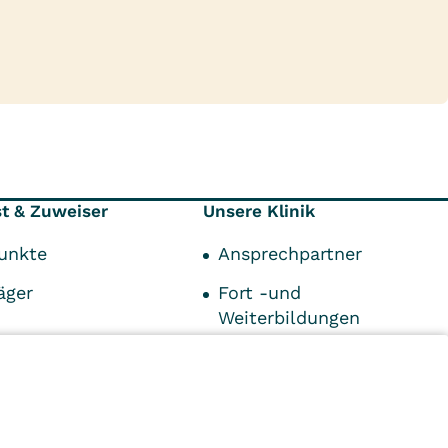
st & Zuweiser
Unsere Klinik
unkte
Ansprechpartner
äger
Fort -und
Weiterbildungen
Karriere
Online- und
Praxisleistungen