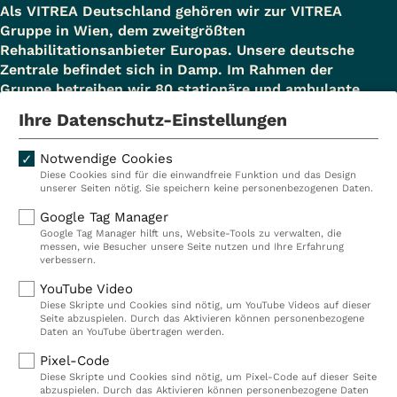
Als VITREA Deutschland gehören wir zur VITREA
Gruppe in Wien, dem zweitgrößten
Rehabilitationsanbieter Europas. Unsere deutsche
Zentrale befindet sich in Damp. Im Rahmen der
Gruppe betreiben wir 80 stationäre und ambulante
Einrichtungen in Deutschland, Österreich und der
Ihre Datenschutz-Einstellungen
Schweiz und beschäftigen rund 14.000
Mitarbeiterinnen und Mitarbeiter. In Deutschland
Notwendige Cookies
betreiben wir 29 Rehakliniken, zwei Akutkliniken, acht
Diese Cookies sind für die einwandfreie Funktion und das Design
ambulante Rehazentren, zwei Medizinische
unserer Seiten nötig. Sie speichern keine personenbezogenen Daten.
Versorgungszentren (MVZ), neun Pflegeeinrichtungen
Google Tag Manager
sowie ein Prevention Center. Zudem führen wir einen
Google Tag Manager hilft uns, Website-Tools zu verwalten, die
touristischen Standort in Damp. Insgesamt
messen, wie Besucher unsere Seite nutzen und Ihre Erfahrung
verbessern.
beschäftigen wir bei VITREA Deutschland über 9.000
Mitarbeiterinnen und Mitarbeiter.
YouTube Video
Diese Skripte und Cookies sind nötig, um YouTube Videos auf dieser
Seite abzuspielen. Durch das Aktivieren können personenbezogene
Daten an YouTube übertragen werden.
Kliniken
Ambulant
Pixel-Code
Diese Skripte und Cookies sind nötig, um Pixel-Code auf dieser Seite
Reha
Pflege
abzuspielen. Durch das Aktivieren können personenbezogene Daten