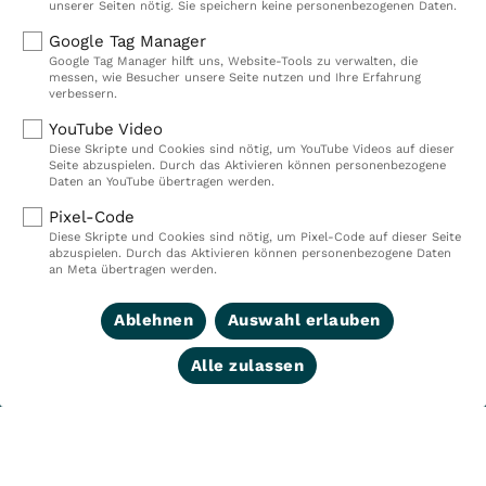
ambulante Rehazentren, zwei Medizinische
unserer Seiten nötig. Sie speichern keine personenbezogenen Daten.
Versorgungszentren (MVZ), neun Pflegeeinrichtungen
Google Tag Manager
sowie ein Prevention Center. Zudem führen wir einen
Google Tag Manager hilft uns, Website-Tools zu verwalten, die
touristischen Standort in Damp. Insgesamt
messen, wie Besucher unsere Seite nutzen und Ihre Erfahrung
verbessern.
beschäftigen wir bei VITREA Deutschland über 9.000
Mitarbeiterinnen und Mitarbeiter.
YouTube Video
Diese Skripte und Cookies sind nötig, um YouTube Videos auf dieser
Seite abzuspielen. Durch das Aktivieren können personenbezogene
Daten an YouTube übertragen werden.
Kliniken
Ambulant
Pixel-Code
Diese Skripte und Cookies sind nötig, um Pixel-Code auf dieser Seite
Reha
Pflege
abzuspielen. Durch das Aktivieren können personenbezogene Daten
an Meta übertragen werden.
Prävention
Karriere
Ablehnen
Auswahl erlauben
VITREA Deutschland
VITREA
Alle zulassen
IMPRESSUM
DATENSCHUTZ
COMPLIANCE
HINWEISGEBERSYSTEM
AUFSICHTSBEHÖRDEN