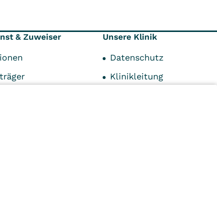
enst & Zuweiser
Unsere Klinik
tionen
Datenschutz
träger
Klinikleitung
chpartner
Geschichte
Impressum
AVB & Hausordnung
n
Kliniken
Ambulant
Im
Reha
Pflege
Prävention
Karriere
ei
VITREA Deutschland
VITREA