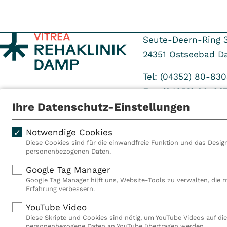
Seute-Deern-Ring 
24351
Ostseebad D
Tel: (04352) 80-830
Fax: (04352) 80-83
Ihre Datenschutz-Einstellungen
Notwendige Cookies
Diese Cookies sind für die einwandfreie Funktion und das Design
personenbezogenen Daten.
Als VITREA Deutschland ge
Google Tag Manager
Rehabilitationsanbieter Eu
Google Tag Manager hilft uns, Website-Tools zu verwalten, die 
Rahmen der Gruppe betreib
Erfahrung verbessern.
Deutschland, Österreich u
YouTube Video
Mitarbeiterinnen und Mitar
Diese Skripte und Cookies sind nötig, um YouTube Videos auf die
Akutkliniken, acht ambula
personenbezogene Daten an YouTube übertragen werden.