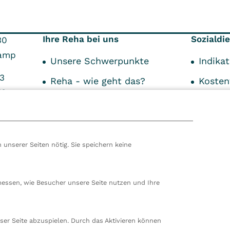
Ihre Reha bei uns
Sozialdi
30
amp
Unsere Schwerpunkte
Indika
3
Reha - wie geht das?
Kosten
73
Reha als Privatpatient
Anspre
Über den Aufenthalt
Freizeitangebote &
 unserer Seiten nötig. Sie speichern keine
Services
hören wir zur VITREA Gruppe in Wien, dem zweitgrößte
ropas. Unsere deutsche Zentrale befindet sich in Damp. 
messen, wie Besucher unsere Seite nutzen und Ihre
en wir 80 stationäre und ambulante Einrichtungen in
nd der Schweiz und beschäftigen rund 14.000
beiter. In Deutschland betreiben wir 29 Rehakliniken, zw
ser Seite abzuspielen. Durch das Aktivieren können
nte Rehazentren, zwei Medizinische Versorgungszentren