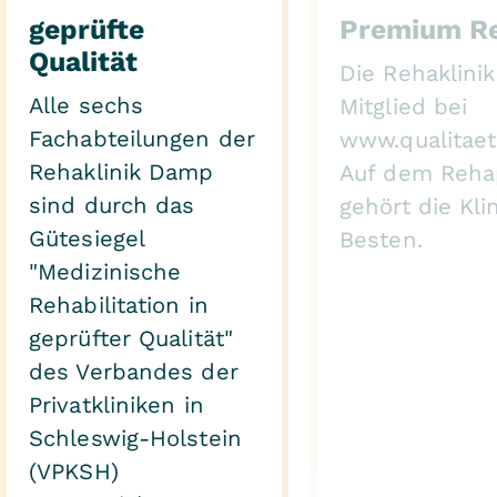
geprüfte
Premium Re
Qualität
Die Rehaklini
Alle sechs
Mitglied bei
Fachabteilungen der
www.qualitaet
Rehaklinik Damp
Auf dem Reha
sind durch das
gehört die Kli
Gütesiegel
Besten.
"Medizinische
Rehabilitation in
geprüfter Qualität"
des Verbandes der
Privatkliniken in
Schleswig-Holstein
(VPKSH)