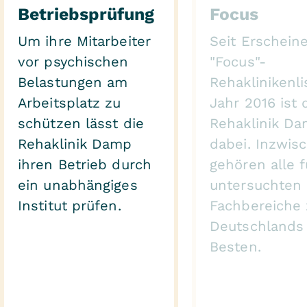
Betriebsprüfung
Focus
Um ihre Mitarbeiter
Seit Erschein
vor psychischen
"Focus"-
Belastungen am
Rehaklinikenli
Arbeitsplatz zu
Jahr 2016 ist 
schützen lässt die
Rehaklinik Da
Rehaklinik Damp
dabei. Inzwis
ihren Betrieb durch
gehören alle f
ein unabhängiges
untersuchten
Institut prüfen.
Fachbereiche 
Deutschlands
Besten.