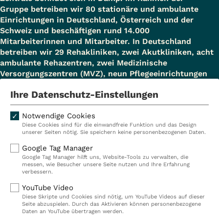
Gruppe betreiben wir 80 stationäre und ambulante
Einrichtungen in Deutschland, Österreich und der
Schweiz und beschäftigen rund 14.000
Mitarbeiterinnen und Mitarbeiter. In Deutschland
betreiben wir 29 Rehakliniken, zwei Akutkliniken, acht
ambulante Rehazentren, zwei Medizinische
Versorgungszentren (MVZ), neun Pflegeeinrichtungen
sowie ein Prevention Center. Zudem führen wir einen
Ihre Datenschutz-Einstellungen
touristischen Standort in Damp. Insgesamt
beschäftigen wir bei VITREA Deutschland über 9.000
Notwendige Cookies
Mitarbeiterinnen und Mitarbeiter.
Diese Cookies sind für die einwandfreie Funktion und das Design
unserer Seiten nötig. Sie speichern keine personenbezogenen Daten.
Google Tag Manager
Kliniken
Ambulant
Google Tag Manager hilft uns, Website-Tools zu verwalten, die
messen, wie Besucher unsere Seite nutzen und Ihre Erfahrung
verbessern.
Reha
Pflege
YouTube Video
Prävention
Karriere
Diese Skripte und Cookies sind nötig, um YouTube Videos auf dieser
Seite abzuspielen. Durch das Aktivieren können personenbezogene
VITREA Deutschland
VITREA
Daten an YouTube übertragen werden.