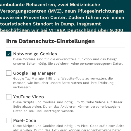
ambulante Rehazentren, zwei Medizinische
Versorgungszentren (MVZ), neun Pflegeeinrichtungen
sowie ein Prevention Center. Zudem führen wir einen
touristischen Standort in Damp. Insgesamt
beschäftigen wir bei VITREA Deutschland über 9.000
Mitarbeiterinnen und Mitarbeiter.
Ihre Datenschutz-Einstellungen
Notwendige Cookies
Diese Cookies sind für die einwandfreie Funktion und das Design
Kliniken
Ambulant
unserer Seiten nötig. Sie speichern keine personenbezogenen Daten.
Reha
Pflege
Google Tag Manager
Google Tag Manager hilft uns, Website-Tools zu verwalten, die
Prävention
Karriere
messen, wie Besucher unsere Seite nutzen und Ihre Erfahrung
verbessern.
VITREA Deutschland
VITREA
YouTube Video
Diese Skripte und Cookies sind nötig, um YouTube Videos auf dieser
Seite abzuspielen. Durch das Aktivieren können personenbezogene
IMPRESSUM
Daten an YouTube übertragen werden.
DATENSCHUTZ
Pixel-Code
COMPLIANCE
Diese Skripte und Cookies sind nötig, um Pixel-Code auf dieser Seite
HINWEISGEBERSYSTEM
abzuspielen. Durch das Aktivieren können personenbezogene Daten