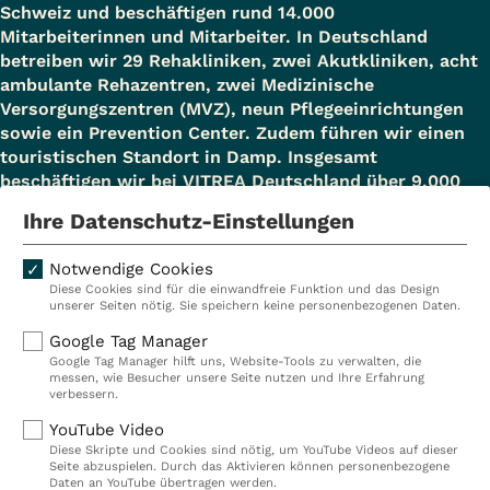
Schweiz und beschäftigen rund 14.000
Mitarbeiterinnen und Mitarbeiter. In Deutschland
betreiben wir 29 Rehakliniken, zwei Akutkliniken, acht
ambulante Rehazentren, zwei Medizinische
Versorgungszentren (MVZ), neun Pflegeeinrichtungen
sowie ein Prevention Center. Zudem führen wir einen
touristischen Standort in Damp. Insgesamt
beschäftigen wir bei VITREA Deutschland über 9.000
Mitarbeiterinnen und Mitarbeiter.
Ihre Datenschutz-Einstellungen
Notwendige Cookies
Diese Cookies sind für die einwandfreie Funktion und das Design
Kliniken
Ambulant
unserer Seiten nötig. Sie speichern keine personenbezogenen Daten.
Reha
Pflege
Google Tag Manager
Google Tag Manager hilft uns, Website-Tools zu verwalten, die
Prävention
Karriere
messen, wie Besucher unsere Seite nutzen und Ihre Erfahrung
verbessern.
VITREA Deutschland
VITREA
YouTube Video
Diese Skripte und Cookies sind nötig, um YouTube Videos auf dieser
Seite abzuspielen. Durch das Aktivieren können personenbezogene
IMPRESSUM
Daten an YouTube übertragen werden.