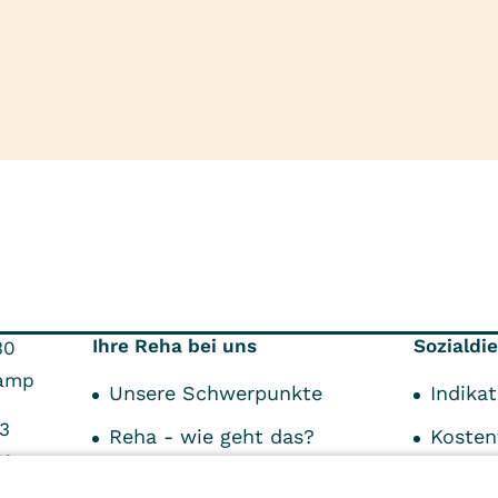
Ihre Reha bei uns
Sozialdi
30
amp
Unsere Schwerpunkte
Indika
3
Reha - wie geht das?
Kosten
73
Reha als Privatpatient
Anspre