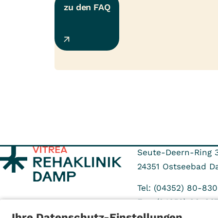
zu den FAQ
Seute-Deern-Ring 
24351
Ostseebad D
Tel: (04352) 80-830
Fax: (04352) 80-83
Ihre Datenschutz-Einstellungen