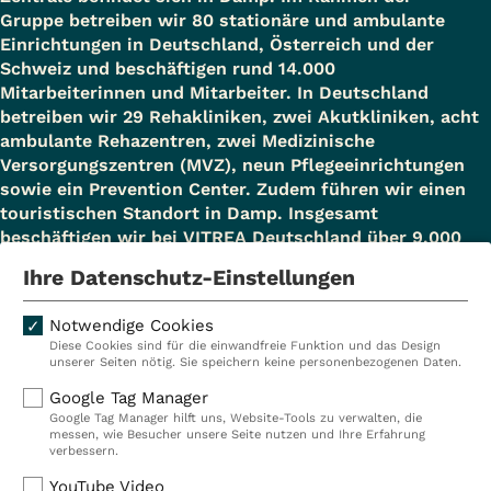
Gruppe betreiben wir 80 stationäre und ambulante
Einrichtungen in Deutschland, Österreich und der
Schweiz und beschäftigen rund 14.000
Mitarbeiterinnen und Mitarbeiter. In Deutschland
betreiben wir 29 Rehakliniken, zwei Akutkliniken, acht
ambulante Rehazentren, zwei Medizinische
Versorgungszentren (MVZ), neun Pflegeeinrichtungen
sowie ein Prevention Center. Zudem führen wir einen
touristischen Standort in Damp. Insgesamt
beschäftigen wir bei VITREA Deutschland über 9.000
Mitarbeiterinnen und Mitarbeiter.
Ihre Datenschutz-Einstellungen
Notwendige Cookies
Diese Cookies sind für die einwandfreie Funktion und das Design
Kliniken
Ambulant
unserer Seiten nötig. Sie speichern keine personenbezogenen Daten.
Reha
Pflege
Google Tag Manager
Google Tag Manager hilft uns, Website-Tools zu verwalten, die
Prävention
Karriere
messen, wie Besucher unsere Seite nutzen und Ihre Erfahrung
verbessern.
VITREA Deutschland
VITREA
YouTube Video