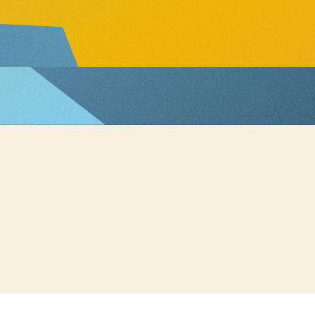
k Rabenstein
thopädische und Internistische Reh