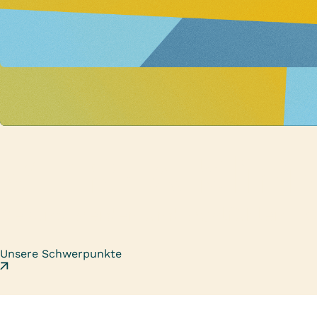
VITREA Klini
Gesund werden und wohlfühlen - Or
Unsere Schwerpunkte