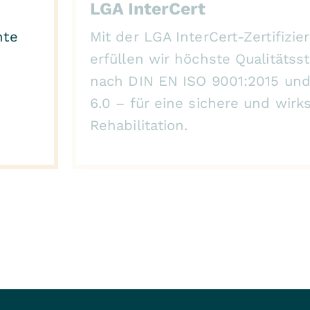
LGA InterCert
nte
Mit der LGA InterCert-Zertifizie
erfüllen wir höchste Qualitätss
nach DIN EN ISO 9001:2015 u
6.0 – für eine sichere und wir
Rehabilitation.