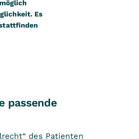
tmöglich
lichkeit. Es
stattfinden
ie passende
recht“ des Patienten