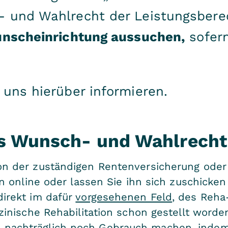
 und Wahlrecht der Leistungsberec
nscheinrichtung aussuchen,
sofern
 uns hierüber informieren.
s Wunsch- und Wahlrecht 
on der zuständigen Rentenversicherung ode
hn online oder lassen Sie ihn sich zuschicken
direkt im dafür
vorgesehenen Feld
, des Reha
izinische Rehabilitation schon gestellt word
 nachträglich noch Gebrauch machen, inde