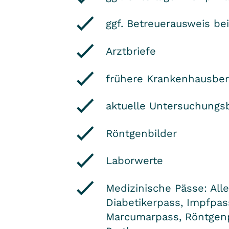
ggf. Betreuerausweis be
Arztbriefe
frühere Krankenhausber
aktuelle Untersuchungs
Röntgenbilder
Laborwerte
Medizinische Pässe: All
Diabetikerpass, Impfpass
Marcumarpass, Röntgenp