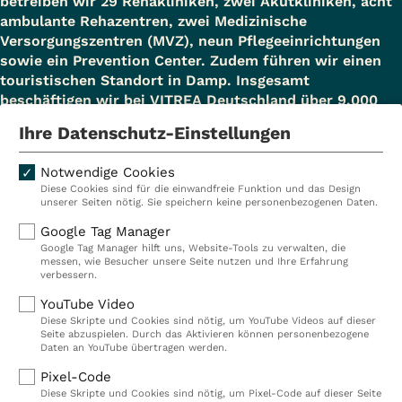
betreiben wir 29 Rehakliniken, zwei Akutkliniken, acht
ambulante Rehazentren, zwei Medizinische
Versorgungszentren (MVZ), neun Pflegeeinrichtungen
sowie ein Prevention Center. Zudem führen wir einen
touristischen Standort in Damp. Insgesamt
beschäftigen wir bei VITREA Deutschland über 9.000
Mitarbeiterinnen und Mitarbeiter.
Ihre Datenschutz-Einstellungen
Notwendige Cookies
Diese Cookies sind für die einwandfreie Funktion und das Design
Kliniken
Ambulant
unserer Seiten nötig. Sie speichern keine personenbezogenen Daten.
Reha
Pflege
Google Tag Manager
Google Tag Manager hilft uns, Website-Tools zu verwalten, die
Prävention
Karriere
messen, wie Besucher unsere Seite nutzen und Ihre Erfahrung
verbessern.
VITREA Deutschland
VITREA
YouTube Video
Diese Skripte und Cookies sind nötig, um YouTube Videos auf dieser
Seite abzuspielen. Durch das Aktivieren können personenbezogene
IMPRESSUM
Daten an YouTube übertragen werden.
DATENSCHUTZ
Pixel-Code
COMPLIANCE
Diese Skripte und Cookies sind nötig, um Pixel-Code auf dieser Seite
HINWEISGEBERSYSTEM