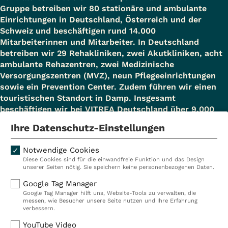
Gruppe betreiben wir 80 stationäre und ambulante
Einrichtungen in Deutschland, Österreich und der
Schweiz und beschäftigen rund 14.000
Mitarbeiterinnen und Mitarbeiter. In Deutschland
betreiben wir 29 Rehakliniken, zwei Akutkliniken, acht
ambulante Rehazentren, zwei Medizinische
Versorgungszentren (MVZ), neun Pflegeeinrichtungen
sowie ein Prevention Center. Zudem führen wir einen
touristischen Standort in Damp. Insgesamt
beschäftigen wir bei VITREA Deutschland über 9.000
Mitarbeiterinnen und Mitarbeiter.
Ihre Datenschutz-Einstellungen
Notwendige Cookies
Diese Cookies sind für die einwandfreie Funktion und das Design
Kliniken
Ambulant
unserer Seiten nötig. Sie speichern keine personenbezogenen Daten.
Reha
Pflege
Google Tag Manager
Google Tag Manager hilft uns, Website-Tools zu verwalten, die
Prävention
Karriere
messen, wie Besucher unsere Seite nutzen und Ihre Erfahrung
verbessern.
VITREA Deutschland
VITREA
YouTube Video