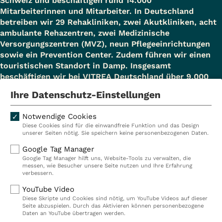
Schweiz und beschäftigen rund 14.000
Mitarbeiterinnen und Mitarbeiter. In Deutschland
betreiben wir 29 Rehakliniken, zwei Akutkliniken, acht
ambulante Rehazentren, zwei Medizinische
Versorgungszentren (MVZ), neun Pflegeeinrichtungen
sowie ein Prevention Center. Zudem führen wir einen
touristischen Standort in Damp. Insgesamt
beschäftigen wir bei VITREA Deutschland über 9.000
Mitarbeiterinnen und Mitarbeiter.
Ihre Datenschutz-Einstellungen
Notwendige Cookies
Diese Cookies sind für die einwandfreie Funktion und das Design
Kliniken
Ambulant
unserer Seiten nötig. Sie speichern keine personenbezogenen Daten.
Reha
Pflege
Google Tag Manager
Google Tag Manager hilft uns, Website-Tools zu verwalten, die
Prävention
Karriere
messen, wie Besucher unsere Seite nutzen und Ihre Erfahrung
verbessern.
VITREA Deutschland
VITREA
YouTube Video
Diese Skripte und Cookies sind nötig, um YouTube Videos auf dieser
Seite abzuspielen. Durch das Aktivieren können personenbezogene
IMPRESSUM
Daten an YouTube übertragen werden.