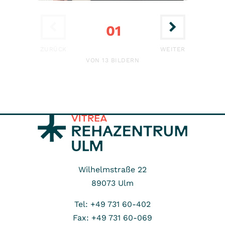
Psychosomatik
01
ERSTE
LETZTE
ZURÜCK
WEITER
VON 13 BILDERN
Wilhelmstraße 22
89073
Ulm
Tel: +49 731 60-402
Fax: +49 731 60-069