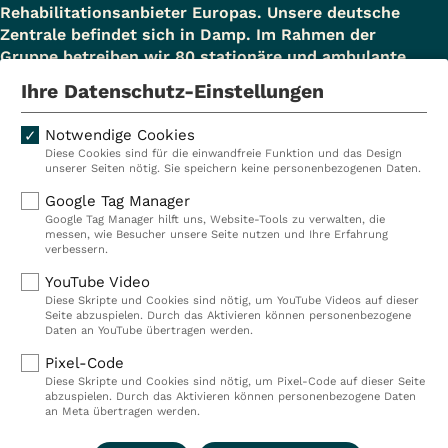
Rehabilitationsanbieter Europas. Unsere deutsche
Zentrale befindet sich in Damp. Im Rahmen der
Gruppe betreiben wir 80 stationäre und ambulante
Einrichtungen in Deutschland, Österreich und der
Ihre Datenschutz-Einstellungen
Schweiz und beschäftigen rund 14.000
Mitarbeiterinnen und Mitarbeiter. In Deutschland
Notwendige Cookies
betreiben wir 29 Rehakliniken, zwei Akutkliniken, acht
Diese Cookies sind für die einwandfreie Funktion und das Design
ambulante Rehazentren, zwei Medizinische
unserer Seiten nötig. Sie speichern keine personenbezogenen Daten.
Versorgungszentren (MVZ), neun Pflegeeinrichtungen
Google Tag Manager
sowie ein Prevention Center. Zudem führen wir einen
Google Tag Manager hilft uns, Website-Tools zu verwalten, die
touristischen Standort in Damp. Insgesamt
messen, wie Besucher unsere Seite nutzen und Ihre Erfahrung
verbessern.
beschäftigen wir bei VITREA Deutschland über 9.000
Mitarbeiterinnen und Mitarbeiter.
YouTube Video
Diese Skripte und Cookies sind nötig, um YouTube Videos auf dieser
Seite abzuspielen. Durch das Aktivieren können personenbezogene
Daten an YouTube übertragen werden.
Kliniken
Ambulant
Pixel-Code
Diese Skripte und Cookies sind nötig, um Pixel-Code auf dieser Seite
Reha
Pflege
abzuspielen. Durch das Aktivieren können personenbezogene Daten
an Meta übertragen werden.
Prävention
Karriere