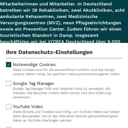
Mitarbeiterinnen und Mitarbeiter. In Deutschland
betreiben wir 29 Rehakliniken, zwei Akutkliniken, acht
ambulante Rehazentren, zwei Medizinische
Versorgungszentren (MVZ), neun Pflegeeinrichtungen
sowie ein Prevention Center. Zudem führen wir einen
touristischen Standort in Damp. Insgesamt
beschäftigen wir bei VITREA Deutschland über 9.000
Mitarbeiterinnen und Mitarbeiter.
Ihre Datenschutz-Einstellungen
Notwendige Cookies
Diese Cookies sind für die einwandfreie Funktion und das Design
Kliniken
Ambulant
unserer Seiten nötig. Sie speichern keine personenbezogenen Daten.
Reha
Pflege
Google Tag Manager
Google Tag Manager hilft uns, Website-Tools zu verwalten, die
Prävention
Karriere
messen, wie Besucher unsere Seite nutzen und Ihre Erfahrung
verbessern.
VITREA Deutschland
VITREA
YouTube Video
Diese Skripte und Cookies sind nötig, um YouTube Videos auf dieser
Seite abzuspielen. Durch das Aktivieren können personenbezogene
IMPRESSUM
Daten an YouTube übertragen werden.
DATENSCHUTZ