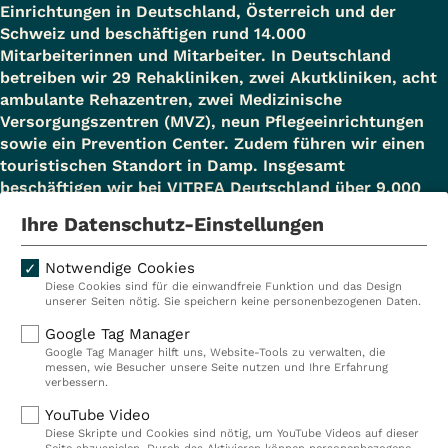
Einrichtungen in Deutschland, Österreich und der
Schweiz und beschäftigen rund 14.000
Mitarbeiterinnen und Mitarbeiter. In Deutschland
betreiben wir 29 Rehakliniken, zwei Akutkliniken, acht
ambulante Rehazentren, zwei Medizinische
Versorgungszentren (MVZ), neun Pflegeeinrichtungen
sowie ein Prevention Center. Zudem führen wir einen
touristischen Standort in Damp. Insgesamt
beschäftigen wir bei VITREA Deutschland über 9.000
Mitarbeiterinnen und Mitarbeiter.
Ihre Datenschutz-Einstellungen
Notwendige Cookies
Diese Cookies sind für die einwandfreie Funktion und das Design
Kliniken
Ambulant
unserer Seiten nötig. Sie speichern keine personenbezogenen Daten.
Reha
Pflege
Google Tag Manager
Google Tag Manager hilft uns, Website-Tools zu verwalten, die
Prävention
Karriere
messen, wie Besucher unsere Seite nutzen und Ihre Erfahrung
verbessern.
VITREA Deutschland
VITREA
YouTube Video
Diese Skripte und Cookies sind nötig, um YouTube Videos auf dieser