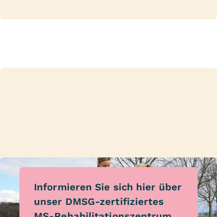
Informieren Sie sich hier über
unser DMSG-zertifiziertes
MS-Rehabilitationszentrum.