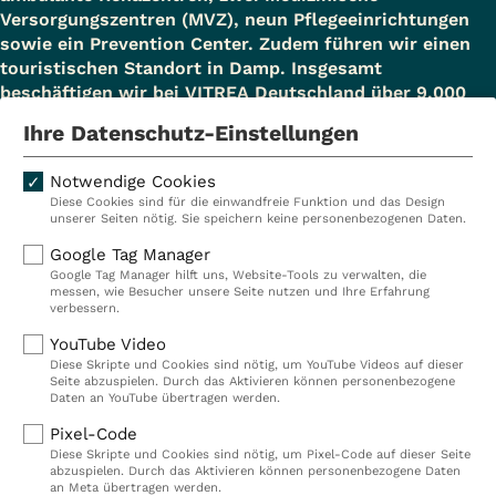
Versorgungszentren (MVZ), neun Pflegeeinrichtungen
sowie ein Prevention Center. Zudem führen wir einen
touristischen Standort in Damp. Insgesamt
beschäftigen wir bei VITREA Deutschland über 9.000
Mitarbeiterinnen und Mitarbeiter.
Ihre Datenschutz-Einstellungen
Notwendige Cookies
Diese Cookies sind für die einwandfreie Funktion und das Design
Kliniken
Ambulant
unserer Seiten nötig. Sie speichern keine personenbezogenen Daten.
Reha
Pflege
Google Tag Manager
Google Tag Manager hilft uns, Website-Tools zu verwalten, die
Prävention
Karriere
messen, wie Besucher unsere Seite nutzen und Ihre Erfahrung
verbessern.
VITREA Deutschland
VITREA
YouTube Video
Diese Skripte und Cookies sind nötig, um YouTube Videos auf dieser
Seite abzuspielen. Durch das Aktivieren können personenbezogene
IMPRESSUM
Daten an YouTube übertragen werden.
DATENSCHUTZ
Pixel-Code
COMPLIANCE
Diese Skripte und Cookies sind nötig, um Pixel-Code auf dieser Seite
HINWEISGEBERSYSTEM
abzuspielen. Durch das Aktivieren können personenbezogene Daten
AUFSICHTSBEHÖRDEN
an Meta übertragen werden.