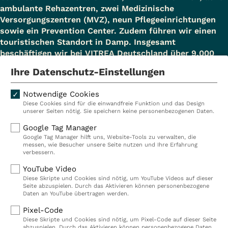
ambulante Rehazentren, zwei Medizinische
Versorgungszentren (MVZ), neun Pflegeeinrichtungen
sowie ein Prevention Center. Zudem führen wir einen
touristischen Standort in Damp. Insgesamt
beschäftigen wir bei VITREA Deutschland über 9.000
Mitarbeiterinnen und Mitarbeiter.
Ihre Datenschutz-Einstellungen
Notwendige Cookies
Diese Cookies sind für die einwandfreie Funktion und das Design
Kliniken
Ambulant
unserer Seiten nötig. Sie speichern keine personenbezogenen Daten.
Reha
Pflege
Google Tag Manager
Google Tag Manager hilft uns, Website-Tools zu verwalten, die
Prävention
Karriere
messen, wie Besucher unsere Seite nutzen und Ihre Erfahrung
verbessern.
VITREA Deutschland
VITREA
YouTube Video
Diese Skripte und Cookies sind nötig, um YouTube Videos auf dieser
Seite abzuspielen. Durch das Aktivieren können personenbezogene
IMPRESSUM
Daten an YouTube übertragen werden.
DATENSCHUTZ
Pixel-Code
COMPLIANCE
Diese Skripte und Cookies sind nötig, um Pixel-Code auf dieser Seite
HINWEISGEBERSYSTEM
abzuspielen. Durch das Aktivieren können personenbezogene Daten