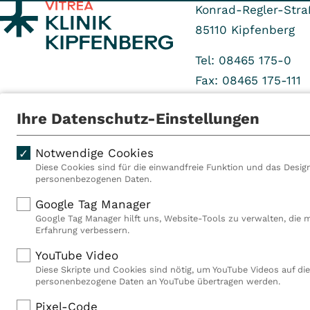
Konrad-Regler-Stra
85110
Kipfenberg
Tel: 08465 175-0
Fax: 08465 175-111
Ihre Datenschutz-Einstellungen
Notwendige Cookies
Diese Cookies sind für die einwandfreie Funktion und das Design
personenbezogenen Daten.
Als VITREA Deutschland ge
Google Tag Manager
Rehabilitationsanbieter Eu
Google Tag Manager hilft uns, Website-Tools zu verwalten, die 
Rahmen der Gruppe betreib
Erfahrung verbessern.
Deutschland, Österreich u
YouTube Video
Mitarbeiterinnen und Mitar
Diese Skripte und Cookies sind nötig, um YouTube Videos auf die
Akutkliniken, acht ambula
personenbezogene Daten an YouTube übertragen werden.
(MVZ), neun Pflegeeinricht
einen touristischen Stando
Pixel-Code