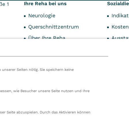
Ihre Reha bei uns
Sozialdi
ße 1
Neurologie
Indika
Querschnittzentrum
Kosten
Über Ihre Reha
Aussta
Das Kipfenberger
Beglei
Therapiekonzept
Wahlle
Unser
 unserer Seiten nötig. Sie speichern keine
Patientenfürsprecher
hören wir zur VITREA Gruppe in Wien, dem zweitgrößte
ropas. Unsere deutsche Zentrale befindet sich in Damp. 
messen, wie Besucher unsere Seite nutzen und Ihre
en wir 80 stationäre und ambulante Einrichtungen in
nd der Schweiz und beschäftigen rund 14.000
beiter. In Deutschland betreiben wir 29 Rehakliniken, zw
ser Seite abzuspielen. Durch das Aktivieren können
nte Rehazentren, zwei Medizinische Versorgungszentren
ungen sowie ein Prevention Center. Zudem führen wir
rt in Damp. Insgesamt beschäftigen wir bei VITREA