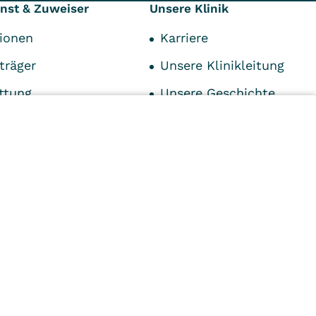
enst & Zuweiser
Unsere Klinik
tionen
Karriere
träger
Unsere Klinikleitung
ttung
Unsere Geschichte
tpersonen
Unser Leitbild
istungen
Anfahrt
n
Kliniken
Ambulant
Im
Reha
Pflege
Prävention
Karriere
ei
VITREA Deutschland
VITREA