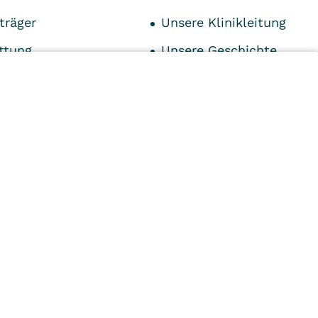
träger
Unsere Klinikleitung
ttung
Unsere Geschichte
tpersonen
Unser Leitbild
istungen
Anfahrt
n
Kliniken
Ambulant
Im
Reha
Pflege
Prävention
Karriere
ei
VITREA Deutschland
VITREA