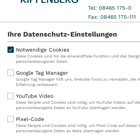
Tel: 08465 175-0
Fax: 08465 175-111
Ihre Datenschutz-Einstellungen
Notwendige Cookies
Diese Cookies sind für die einwandfreie Funktion und das Design
personenbezogenen Daten.
Als VITREA Deutschland ge
Google Tag Manager
Rehabilitationsanbieter Eu
Google Tag Manager hilft uns, Website-Tools zu verwalten, die 
Rahmen der Gruppe betreib
Erfahrung verbessern.
Deutschland, Österreich u
YouTube Video
Mitarbeiterinnen und Mitar
Diese Skripte und Cookies sind nötig, um YouTube Videos auf die
Akutkliniken, acht ambula
personenbezogene Daten an YouTube übertragen werden.
(MVZ), neun Pflegeeinricht
einen touristischen Stando
Pixel-Code
Deutschland über 9.000 Mit
Diese Skripte und Cookies sind nötig, um Pixel-Code auf dieser 
personenbezogene Daten an Meta übertragen werden.