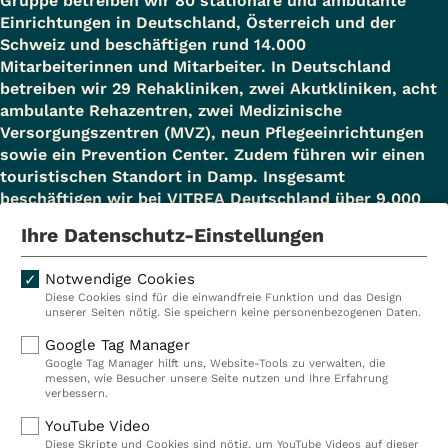
Gruppe betreiben wir 80 stationäre und ambulante
Einrichtungen in Deutschland, Österreich und der
Schweiz und beschäftigen rund 14.000
Mitarbeiterinnen und Mitarbeiter. In Deutschland
betreiben wir 29 Rehakliniken, zwei Akutkliniken, acht
ambulante Rehazentren, zwei Medizinische
Versorgungszentren (MVZ), neun Pflegeeinrichtungen
sowie ein Prevention Center. Zudem führen wir einen
touristischen Standort in Damp. Insgesamt
beschäftigen wir bei VITREA Deutschland über 9.000
Mitarbeiterinnen und Mitarbeiter.
Ihre Datenschutz-Einstellungen
Notwendige Cookies
Diese Cookies sind für die einwandfreie Funktion und das Design
Kliniken
Ambulant
unserer Seiten nötig. Sie speichern keine personenbezogenen Daten.
Reha
Pflege
Google Tag Manager
Google Tag Manager hilft uns, Website-Tools zu verwalten, die
Prävention
Karriere
messen, wie Besucher unsere Seite nutzen und Ihre Erfahrung
verbessern.
VITREA Deutschland
VITREA
YouTube Video
Diese Skripte und Cookies sind nötig, um YouTube Videos auf dieser