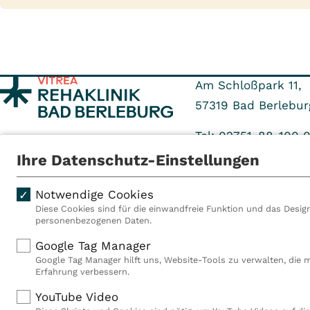
Am Schloßpark 11,
57319
Bad Berlebur
Tel: 02751-88-100 
Fax: 02751-88-719 
Ihre Datenschutz-Einstellungen
Notwendige Cookies
Diese Cookies sind für die einwandfreie Funktion und das Design
personenbezogenen Daten.
Als VITREA Deutschland ge
Google Tag Manager
Rehabilitationsanbieter Eu
Google Tag Manager hilft uns, Website-Tools zu verwalten, die 
Rahmen der Gruppe betreib
Erfahrung verbessern.
Deutschland, Österreich u
YouTube Video
Mitarbeiterinnen und Mitar