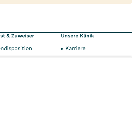
nst & Zuweiser
Unsere Klinik
endisposition
Karriere
ionen
Kontaktformular
räger
Ansprechpartner
punkte
Anfahrt und Parken
personen
Impressum
n
Kliniken
Ambulant
Im
Reha
Pflege
Prävention
Karriere
ei
VITREA Deutschland
VITREA