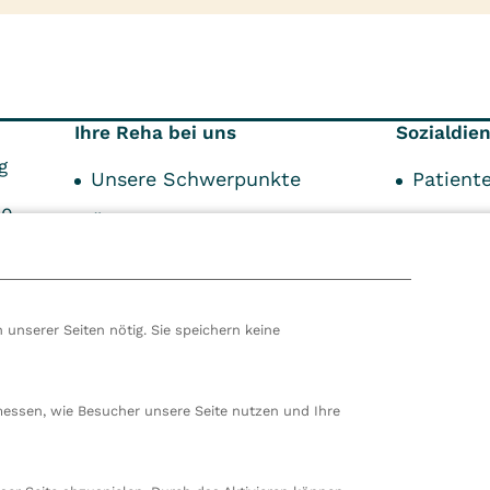
Ihre Reha bei uns
Sozialdie
g
Unsere Schwerpunkte
Patient
00
Über Ihre Reha
Indikat
99
Über den Aufenthalt
Kostent
Unser Service
Schwer
 unserer Seiten nötig. Sie speichern keine
Begleit
hören wir zur VITREA Gruppe in Wien, dem zweitgrößte
ropas. Unsere deutsche Zentrale befindet sich in Damp. 
messen, wie Besucher unsere Seite nutzen und Ihre
en wir 80 stationäre und ambulante Einrichtungen in
nd der Schweiz und beschäftigen rund 14.000
beiter. In Deutschland betreiben wir 29 Rehakliniken, zw