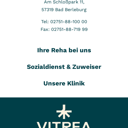
Am Schloßpark 11,
Lehrküche
sowie die Therapie von
57319
Bad Berleburg
Cafeteria
Hörgeschädigten mit primär
Garten mit Liegewiese
Tel: 02751-88-100 00
neurologischer
Minigolf
Fax: 02751-88-719 99
Behandlungsindikation nach
... sowie alle freizugänglichen Bereiche
Rücksprache und Zustimmung
in den anderen Klinikgebäuden
Ihre Reha bei uns
durch den Kostenträger möglich.
Sozialdienst & Zuweiser
Besondere Pflegeangebote
Unsere Klinik
Dialysemöglichkeit in 25 km
Entfernung in kooperierender
Dialysepraxis
Besondere Serviceangebote