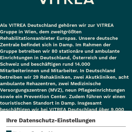
Die Unterbringung einschließlich
Verpflegung einer Begleitperson ist in
unserem Klinikgebäude gegen eine
Als VITREA Deutschland gehören wir zur VITREA
Eigenbeteiligung möglich. Bei Interesse
Gruppe in Wien, dem zweitgrößten
wenden Sie sich bitte an die
Rehabilitationsanbieter Europas. Unsere deutsche
Patientenaufnahme. Die Klinik arbeitet
Zentrale befindet sich in Damp. Im Rahmen der
Gruppe betreiben wir 80 stationäre und ambulante
nach einem speziellen
Einrichtungen in Deutschland, Österreich und der
Angehörigenkonzept
und bietet
Schweiz und beschäftigen rund 14.000
Mitarbeiterinnen und Mitarbeiter. In Deutschland
Schulungen für Begleitpersonen in
betreiben wir 29 Rehakliniken, zwei Akutkliniken, acht
Seminarform und als individuelle
ambulante Rehazentren, zwei Medizinische
Angehörigenschulung am
Versorgungszentren (MVZ), neun Pflegeeinrichtungen
sowie ein Prevention Center. Zudem führen wir einen
Patientenbett mit einem Pflegetrainer
touristischen Standort in Damp. Insgesamt
an.
beschäftigen wir bei VITREA Deutschland über 9.000
Bargeld-Abhebung mit EC-Karte
Mitarbeiterinnen und Mitarbeiter.
Ihre Datenschutz-Einstellungen
Komfortstation