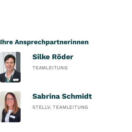
Leistungsspektrums
Kognitive Testung
Ganztägige Testung von
Ihre Ansprechpartnerinnen
Basisqualifikationen (hamet 2)
Besonderheiten des diagnostischen
Besondere Therapieangebote
Leistungsspektrums
Silke Röder
TEAMLEITUNG
Dermatologische Behandlung mit UV-
Ganzkörpercomputertomographie
Therapien (UVA, SUP, 311nm, PUVA,
Endoskopische Schluckdiagnostik
Teilkörper, Photo-Sole), Externa und
EMG/ENG
Sabrina Schmidt
syst. Therapie
EEG, evozierte Potenziale
Psychiatrische Rehabilitation mit
Doppler- und Duplexsonographie
STELLV. TEAMLEITUNG
Psychoedukation, berufsbezogener
Abdomensonographie
Gruppe, kognitiver Testung,
Echokardiographie
Leistungseinschätzung (hamet 2)
Polysomnographie