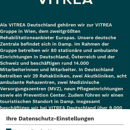
Die Unterbringung einschließlich
Verpflegung einer Begleitperson ist in
unserem Klinikgebäude gegen eine
Als VITREA Deutschland gehören wir zur VITREA
Eigenbeteiligung möglich. Bei Interesse
Gruppe in Wien, dem zweitgrößten
wenden Sie sich bitte an die
Rehabilitationsanbieter Europas. Unsere deutsche
Patientenaufnahme. Die Klinik arbeitet
Zentrale befindet sich in Damp. Im Rahmen der
Gruppe betreiben wir 80 stationäre und ambulante
nach einem speziellen
Einrichtungen in Deutschland, Österreich und der
Angehörigenkonzept
und bietet
Schweiz und beschäftigen rund 14.000
Mitarbeiterinnen und Mitarbeiter. In Deutschland
Schulungen für Begleitpersonen in
betreiben wir 29 Rehakliniken, zwei Akutkliniken, acht
Seminarform und als individuelle
ambulante Rehazentren, zwei Medizinische
Angehörigenschulung am
Versorgungszentren (MVZ), neun Pflegeeinrichtungen
sowie ein Prevention Center. Zudem führen wir einen
Patientenbett mit einem Pflegetrainer
touristischen Standort in Damp. Insgesamt
an.
beschäftigen wir bei VITREA Deutschland über 9.000
Bargeld-Abhebung mit EC-Karte
Mitarbeiterinnen und Mitarbeiter.
Ihre Datenschutz-Einstellungen
Komfortstation