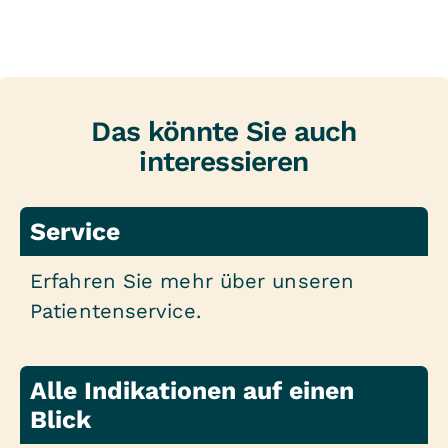
Adipositasbehandlung mit indikativer
Perimetrie
Gruppe, Liege-Ergometer, Aquajogging,
Neuropsychologische Testung
spezielle
Besondere Therapieangebote
Zimmerausstattung
Das könnte Sie auch
Yoga
Physiotherapie
interessieren
Boxtherapie
Ergotherapie
Sprach- und Schlucktherapie
Besondere Therapieangebote des
Service
Neuropsychologie
Standortes
Klinische Psychotherapie
Erfahren Sie mehr über unseren
Kooperation mit der
VITREA Klinik
Gestaltende Freizeittherapie
Patientenservice.
Bad Berleburg
und den
Musikalische Freizeittherapie
Fachbereichen des MVZ Bad
Physikalische Therapie
Berleburg
Alle Indikationen auf einen
Lokomat® (robotik-gestütztes
Blick
Laufband mit Biofeedback)
Interdisziplinäres