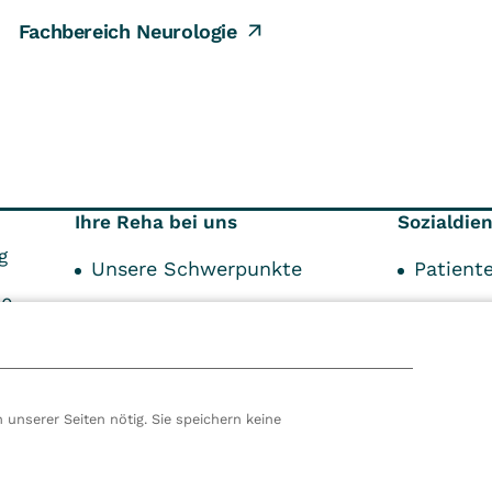
Fachbereich Neurologie
Ihre Reha bei uns
Sozialdie
g
Unsere Schwerpunkte
Patient
00
Über Ihre Reha
Indikat
99
Über den Aufenthalt
Kostent
Unser Service
Schwer
 unserer Seiten nötig. Sie speichern keine
Begleit
hören wir zur VITREA Gruppe in Wien, dem zweitgrößte
ropas. Unsere deutsche Zentrale befindet sich in Damp. 