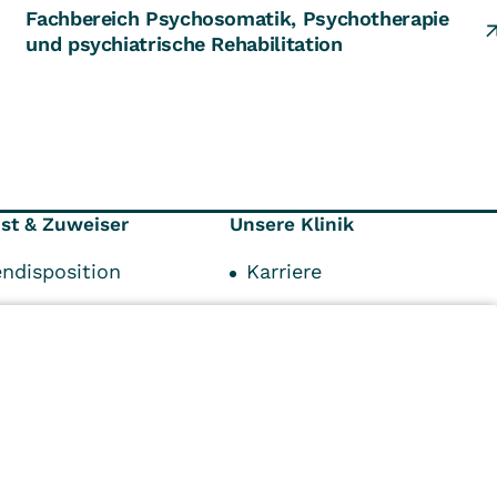
Fachbereich Psychosomatik, Psychotherapie
und psychiatrische Rehabilitation
nst & Zuweiser
Unsere Klinik
endisposition
Karriere
ionen
Kontaktformular
räger
Ansprechpartner
punkte
Anfahrt und Parken
personen
Impressum
n
Kliniken
Ambulant
Im