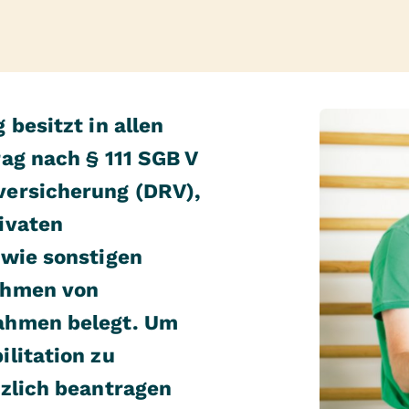
besitzt in allen
ag nach § 111 SGB V
versicherung (DRV),
ivaten
owie sonstigen
ahmen von
ahmen belegt. Um
litation zu
tzlich beantragen