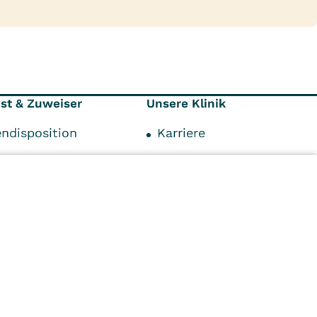
nst & Zuweiser
Unsere Klinik
endisposition
Karriere
ionen
Kontaktformular
räger
Ansprechpartner
punkte
Anfahrt und Parken
personen
Impressum
n
Kliniken
Ambulant
Im
Reha
Pflege
Prävention
Karriere