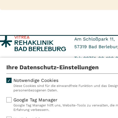
Am Schloßpark 11,
57319
Bad Berlebur
Tel: 02751-88-100 
Fax: 02751-88-719 
Ihre Datenschutz-Einstellungen
Notwendige Cookies
Diese Cookies sind für die einwandfreie Funktion und das Design
personenbezogenen Daten.
Als VITREA Deutschland ge
Google Tag Manager
Rehabilitationsanbieter Eu
Google Tag Manager hilft uns, Website-Tools zu verwalten, die 
Rahmen der Gruppe betreib
Erfahrung verbessern.
Deutschland, Österreich u