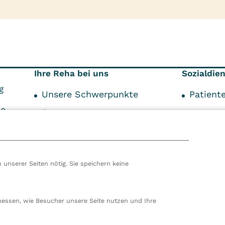
Ihre Reha bei uns
Sozialdie
g
Unsere Schwerpunkte
Patient
00
Über Ihre Reha
Indikat
99
Über den Aufenthalt
Kostent
Unser Service
Schwer
 unserer Seiten nötig. Sie speichern keine
Begleit
hören wir zur VITREA Gruppe in Wien, dem zweitgrößte
ropas. Unsere deutsche Zentrale befindet sich in Damp. 
messen, wie Besucher unsere Seite nutzen und Ihre
en wir 80 stationäre und ambulante Einrichtungen in
nd der Schweiz und beschäftigen rund 14.000