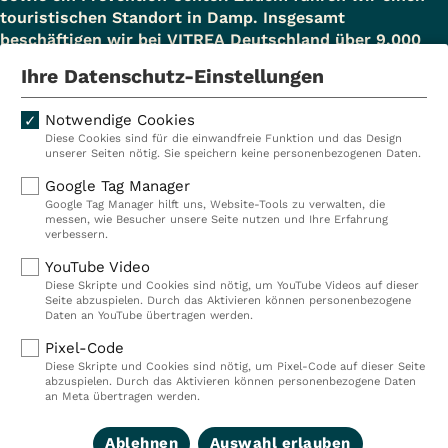
touristischen Standort in Damp. Insgesamt
beschäftigen wir bei VITREA Deutschland über 9.000
Mitarbeiterinnen und Mitarbeiter.
Ihre Datenschutz-Einstellungen
Notwendige Cookies
Diese Cookies sind für die einwandfreie Funktion und das Design
Kliniken
Ambulant
unserer Seiten nötig. Sie speichern keine personenbezogenen Daten.
Reha
Pflege
Google Tag Manager
Google Tag Manager hilft uns, Website-Tools zu verwalten, die
Prävention
Karriere
messen, wie Besucher unsere Seite nutzen und Ihre Erfahrung
verbessern.
VITREA Deutschland
VITREA
YouTube Video
Diese Skripte und Cookies sind nötig, um YouTube Videos auf dieser
Seite abzuspielen. Durch das Aktivieren können personenbezogene
IMPRESSUM
Daten an YouTube übertragen werden.
DATENSCHUTZ
Pixel-Code
COMPLIANCE
Diese Skripte und Cookies sind nötig, um Pixel-Code auf dieser Seite
HINWEISGEBERSYSTEM
abzuspielen. Durch das Aktivieren können personenbezogene Daten
AUFSICHTSBEHÖRDEN
an Meta übertragen werden.
COOKIE EINSTELLUNGEN
Ablehnen
Auswahl erlauben