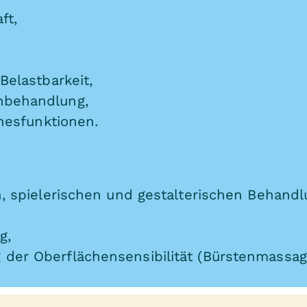
ft,
Belastbarkeit,
nbehandlung,
nnesfunktionen.
n, spielerischen und gestalterischen Behand
g,
er Oberflächensensibilität (Bürstenmassage