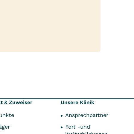
st & Zuweiser
Unsere Klinik
unkte
Ansprechpartner
äger
Fort -und