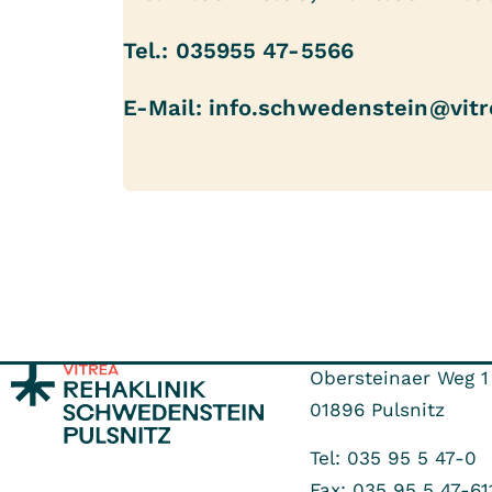
Tel.: 035955 47-5566
E-Mail: info.schwedenstein@vit
Obersteinaer Weg 1
01896
Pulsnitz
Verbesserung und Erhalt
Tel: 035 95 5 47-0
Fax: 035 95 5 47-61