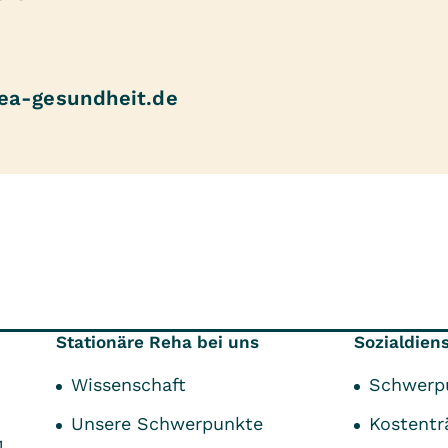
rea-gesundheit.de
Stationäre Reha bei uns
Sozialdien
Wissenschaft
Schwerp
 von:
Unsere Schwerpunkte
Kostentr
1