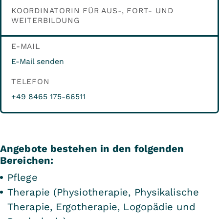
Diagnostik, z. B. sensomotorische
hämodynamisches Monitoring,
KOORDINATORIN FÜR AUS-, FORT- UND
Tests, Leistungs-, Verhaltens- und
WEITERBILDUNG
Schockbehandlung, Schaffung
Funktionsdiagnostiktests,
zentraler Zugänge, Defibrillation,
E-MAIL
neuropsychologische Tests
Schrittmacherbehandlung
E-Mail senden
Rehabilitationspflege,
Selbstständige Durchführung von
Dysphagietherapie,
TELEFON
Punktionen, z. B. an Blase, Pleura,
neuropsychologisches Training,
Bauchhöhle
+49 8465 175-66511
Biofeedbackverfahren, Musik- und
Kunsttherapie, rehabilitative
Sozialpädagogik, Diätetik,
Angebote bestehen in den folgenden
Entspannungsverfahren
Bereichen:
Funktionsbezogene apparative
Pflege
Messverfahren, z. B.
Therapie (Physiotherapie, Physikalische
Muskelfunktionsanalyse, Stand- und
Therapie, Ergotherapie, Logopädie und
Ganganalyse, Bewegungsanalyse