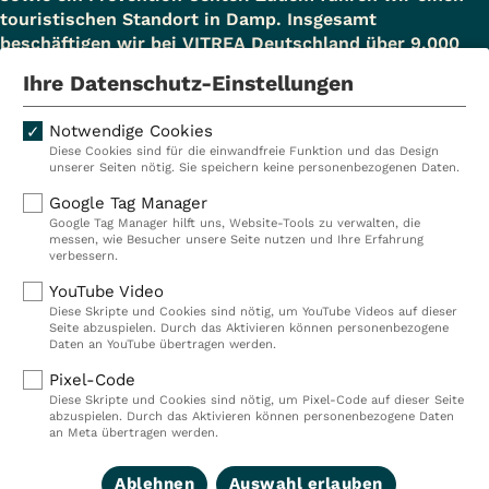
touristischen Standort in Damp. Insgesamt
beschäftigen wir bei VITREA Deutschland über 9.000
Mitarbeiterinnen und Mitarbeiter.
Ihre Datenschutz-Einstellungen
Notwendige Cookies
Diese Cookies sind für die einwandfreie Funktion und das Design
Kliniken
Ambulant
unserer Seiten nötig. Sie speichern keine personenbezogenen Daten.
Reha
Pflege
Google Tag Manager
Google Tag Manager hilft uns, Website-Tools zu verwalten, die
Prävention
Karriere
messen, wie Besucher unsere Seite nutzen und Ihre Erfahrung
verbessern.
VITREA Deutschland
VITREA
YouTube Video
Diese Skripte und Cookies sind nötig, um YouTube Videos auf dieser
Seite abzuspielen. Durch das Aktivieren können personenbezogene
IMPRESSUM
Daten an YouTube übertragen werden.
DATENSCHUTZ
Pixel-Code
COMPLIANCE
Diese Skripte und Cookies sind nötig, um Pixel-Code auf dieser Seite
HINWEISGEBERSYSTEM
abzuspielen. Durch das Aktivieren können personenbezogene Daten
AUFSICHTSBEHÖRDEN
an Meta übertragen werden.
COOKIE EINSTELLUNGEN
Ablehnen
Auswahl erlauben