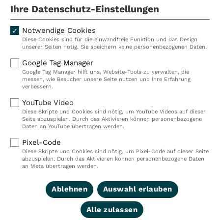
Mitarbeiterinnen und Mitarbeiter.
Ihre Datenschutz-Einstellungen
Notwendige Cookies
Diese Cookies sind für die einwandfreie Funktion und das Design
Kliniken
Ambulant
unserer Seiten nötig. Sie speichern keine personenbezogenen Daten.
Reha
Pflege
Google Tag Manager
Google Tag Manager hilft uns, Website-Tools zu verwalten, die
Prävention
Karriere
messen, wie Besucher unsere Seite nutzen und Ihre Erfahrung
verbessern.
VITREA Deutschland
VITREA
YouTube Video
Diese Skripte und Cookies sind nötig, um YouTube Videos auf dieser
Seite abzuspielen. Durch das Aktivieren können personenbezogene
IMPRESSUM
Daten an YouTube übertragen werden.
DATENSCHUTZ
Pixel-Code
COMPLIANCE
Diese Skripte und Cookies sind nötig, um Pixel-Code auf dieser Seite
HINWEISGEBERSYSTEM
abzuspielen. Durch das Aktivieren können personenbezogene Daten
AUFSICHTSBEHÖRDEN
an Meta übertragen werden.
COOKIE EINSTELLUNGEN
Ablehnen
Auswahl erlauben
Alle zulassen