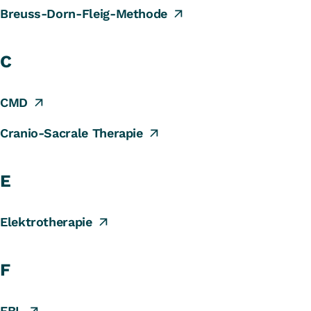
Breuss-Dorn-Fleig-Methode
FDM (Faszien Distorsions Modell)
C
CMD
Cranio-Sacrale Therapie
E
Elektrotherapie
F
FBL