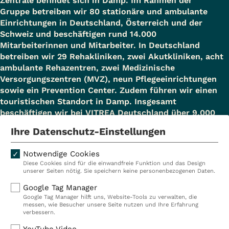
Zentrale befindet sich in Damp. Im Rahmen der
Gruppe betreiben wir 80 stationäre und ambulante
Einrichtungen in Deutschland, Österreich und der
Schweiz und beschäftigen rund 14.000
Mitarbeiterinnen und Mitarbeiter. In Deutschland
betreiben wir 29 Rehakliniken, zwei Akutkliniken, acht
ambulante Rehazentren, zwei Medizinische
Versorgungszentren (MVZ), neun Pflegeeinrichtungen
sowie ein Prevention Center. Zudem führen wir einen
touristischen Standort in Damp. Insgesamt
beschäftigen wir bei VITREA Deutschland über 9.000
Mitarbeiterinnen und Mitarbeiter.
Ihre Datenschutz-Einstellungen
Notwendige Cookies
Diese Cookies sind für die einwandfreie Funktion und das Design
Kliniken
Ambulant
unserer Seiten nötig. Sie speichern keine personenbezogenen Daten.
Reha
Pflege
Google Tag Manager
Google Tag Manager hilft uns, Website-Tools zu verwalten, die
Prävention
Karriere
messen, wie Besucher unsere Seite nutzen und Ihre Erfahrung
verbessern.
VITREA Deutschland
VITREA