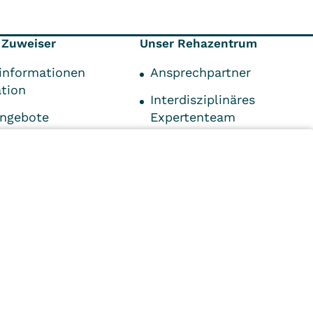
 Zuweiser
Unser Rehazentrum
informationen
Ansprechpartner
ation
Interdisziplinäres
angebote
Expertenteam
onen für
Qualifikationen
Kontaktdaten
ds
Impressum
-Center
n
Kliniken
Ambulant
Im
Reha
Pflege
Prävention
Karriere
ei
VITREA Deutschland
VITREA