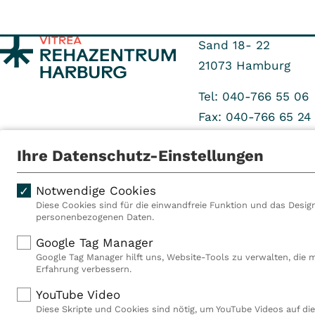
Sand 18- 22
21073
Hamburg
Tel: 040-766 55 06
Fax: 040-766 65 24
Ihre Datenschutz-Einstellungen
Notwendige Cookies
Diese Cookies sind für die einwandfreie Funktion und das Design
personenbezogenen Daten.
Als VITREA Deutschland ge
Google Tag Manager
Rehabilitationsanbieter Eu
Google Tag Manager hilft uns, Website-Tools zu verwalten, die 
Rahmen der Gruppe betreib
Erfahrung verbessern.
Deutschland, Österreich u
YouTube Video
Mitarbeiterinnen und Mitar
Diese Skripte und Cookies sind nötig, um YouTube Videos auf die
Akutkliniken, acht ambula