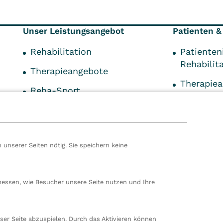
Unser Leistungsangebot
Patienten &
Rehabilitation
Patienten
Rehabilit
Therapieangebote
Therapie
Reha-Sport
Informati
Therapie PT KG
Zuweiser
EAP
Downloa
 unserer Seiten nötig. Sie speichern keine
Formular
hören wir zur VITREA Gruppe in Wien, dem zweitgrößte
ropas. Unsere deutsche Zentrale befindet sich in Damp. 
messen, wie Besucher unsere Seite nutzen und Ihre
en wir 80 stationäre und ambulante Einrichtungen in
nd der Schweiz und beschäftigen rund 14.000
beiter. In Deutschland betreiben wir 29 Rehakliniken, zw
ser Seite abzuspielen. Durch das Aktivieren können
nte Rehazentren, zwei Medizinische Versorgungszentren