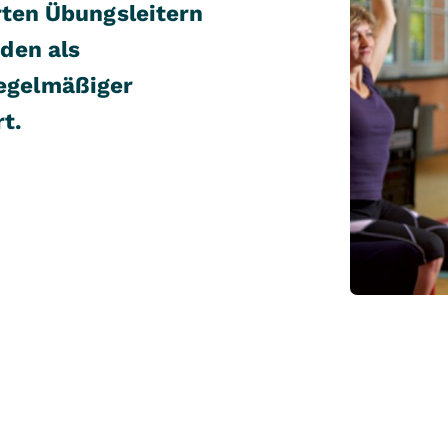
rten Übungsleitern
den als
egelmäßiger
t.