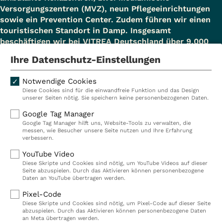
Versorgungszentren (MVZ), neun Pflegeeinrichtungen
sowie ein Prevention Center. Zudem führen wir einen
touristischen Standort in Damp. Insgesamt
beschäftigen wir bei VITREA Deutschland über 9.000
Mitarbeiterinnen und Mitarbeiter.
Ihre Datenschutz-Einstellungen
Notwendige Cookies
Diese Cookies sind für die einwandfreie Funktion und das Design
Kliniken
Ambulant
unserer Seiten nötig. Sie speichern keine personenbezogenen Daten.
Reha
Pflege
Google Tag Manager
Google Tag Manager hilft uns, Website-Tools zu verwalten, die
Prävention
Karriere
messen, wie Besucher unsere Seite nutzen und Ihre Erfahrung
verbessern.
VITREA Deutschland
VITREA
YouTube Video
Diese Skripte und Cookies sind nötig, um YouTube Videos auf dieser
Seite abzuspielen. Durch das Aktivieren können personenbezogene
IMPRESSUM
Daten an YouTube übertragen werden.
DATENSCHUTZ
Pixel-Code
COMPLIANCE
Diese Skripte und Cookies sind nötig, um Pixel-Code auf dieser Seite
HINWEISGEBERSYSTEM
abzuspielen. Durch das Aktivieren können personenbezogene Daten
AUFSICHTSBEHÖRDEN
an Meta übertragen werden.