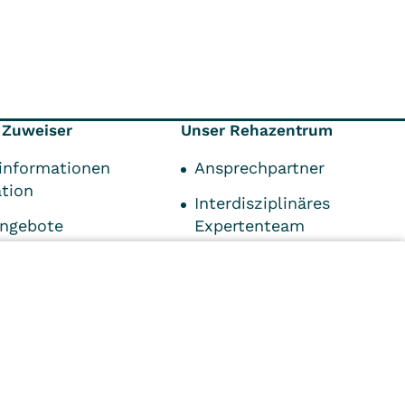
 Zuweiser
Unser Rehazentrum
informationen
Ansprechpartner
ation
Interdisziplinäres
angebote
Expertenteam
onen für
Qualifikationen
Kontaktdaten
ds
Impressum
-Center
n
Kliniken
Ambulant
Im