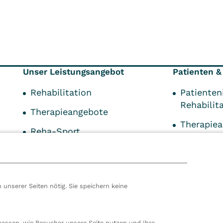
Unser Leistungsangebot
Patienten &
Rehabilitation
Patienten
Rehabilit
Therapieangebote
Therapie
Reha-Sport
Informati
Therapie PT KG
Zuweiser
EAP
Downloa
 unserer Seiten nötig. Sie speichern keine
Formular
hören wir zur VITREA Gruppe in Wien, dem zweitgrößte
ropas. Unsere deutsche Zentrale befindet sich in Damp. 
messen, wie Besucher unsere Seite nutzen und Ihre