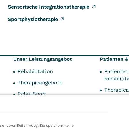
Sensorische Integrationstherapie
Sportphysiotherapie
Unser Leistungsangebot
Patienten &
Rehabilitation
Patienten
Rehabilit
Therapieangebote
Therapie
Reha-Sport
Informati
Therapie PT KG
Zuweiser
EAP
Downloa
 unserer Seiten nötig. Sie speichern keine