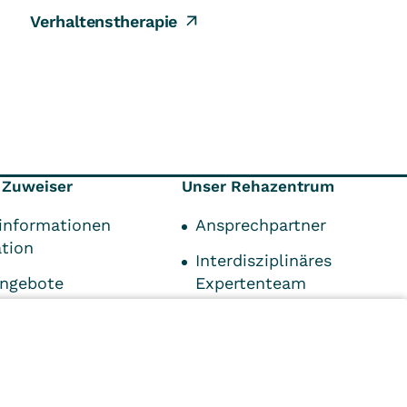
Verhaltenstherapie
 Zuweiser
Unser Rehazentrum
informationen
Ansprechpartner
ation
Interdisziplinäres
angebote
Expertenteam
onen für
Qualifikationen
Kontaktdaten
ds
Impressum