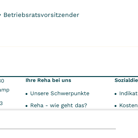
Betriebsratsvorsitzender
Ihre Reha bei uns
Sozialdi
30
amp
Unsere Schwerpunkte
Indika
3
Reha - wie geht das?
Kosten
73
Reha als Privatpatient
Anspre
Über den Aufenthalt