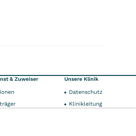
enst & Zuweiser
Unsere Klinik
tionen
Datenschutz
träger
Klinikleitung
chpartner
Geschichte
Impressum