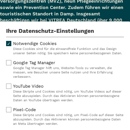
Versorgungszentren (MVZ), neun Pflegeeinrichtungen
sowie ein Prevention Center. Zudem führen wir einen
touristischen Standort in Damp. Insgesamt
beschäftigen wir bei VITREA Deutschland über 9.000
Mitarbeiterinnen und Mitarbeiter.
Ihre Datenschutz-Einstellungen
Notwendige Cookies
Diese Cookies sind für die einwandfreie Funktion und das Design
Kliniken
Ambulant
unserer Seiten nötig. Sie speichern keine personenbezogenen Daten.
Reha
Pflege
Google Tag Manager
Google Tag Manager hilft uns, Website-Tools zu verwalten, die
Prävention
Karriere
messen, wie Besucher unsere Seite nutzen und Ihre Erfahrung
verbessern.
VITREA Deutschland
VITREA
YouTube Video
Diese Skripte und Cookies sind nötig, um YouTube Videos auf dieser
Seite abzuspielen. Durch das Aktivieren können personenbezogene
IMPRESSUM
Daten an YouTube übertragen werden.
DATENSCHUTZ
Pixel-Code
COMPLIANCE
Diese Skripte und Cookies sind nötig, um Pixel-Code auf dieser Seite
HINWEISGEBERSYSTEM
abzuspielen. Durch das Aktivieren können personenbezogene Daten
AUFSICHTSBEHÖRDEN
an Meta übertragen werden.
COOKIE EINSTELLUNGEN