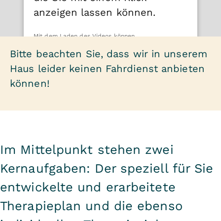
anzeigen lassen können.
Mit dem Laden des Videos können
personenbezogene Daten an den Drittanbieter
Bitte beachten Sie, dass wir in unserem
übermittelt werden. Mehr Informationen finden Sie
in unseren
Datenschutzbestimmungen
.
Haus leider keinen Fahrdienst anbieten
können!
Inhalte anzeigen
Im Mittelpunkt stehen zwei
Kernaufgaben: Der speziell für Sie
entwickelte und erarbeitete
Therapieplan und die ebenso