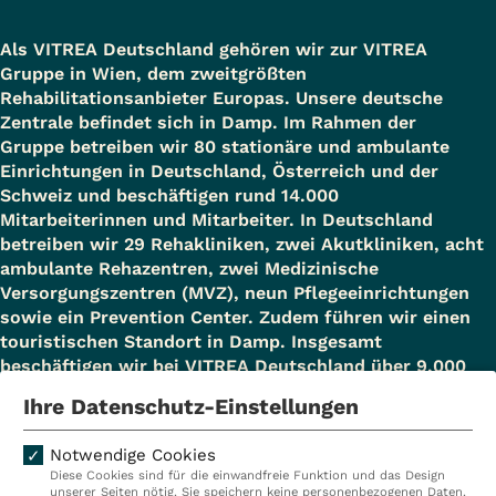
Beine, Wirbelsäule und des Beckens,
Krankenkassen gefertigt. Hierin ist
Trainingstagen
Herzkind
Gelenkluxationen, Sehnen- und
auch eine ausführliche
Als VITREA Deutschland gehören wir zur VITREA
Kontaktschwierigkeiten
90 Minuten
60 Minuten med.
Gruppe in Wien, dem zweitgrößten
Bandrupturen, Muskelverletzungen,
sozialmedizinische Beurteilung
Kreuzbund
Gruppentherapie
Trainingstherapie
Rehabilitationsanbieter Europas. Unsere deutsche
posttraumatische Nervenläsionen,
enthalten.
Kreuzbund-Frauen
(z. B.
Zentrale befindet sich in Damp. Im Rahmen der
Gliedmaßenverletzungen, andere
Gruppe betreiben wir 80 stationäre und ambulante
Entspannung,
Lesen und Schreiben
Einrichtungen in Deutschland, Österreich und der
Verletzungsfolgen, Z.n. Operation
Gymnastik, med.
Zusätzlich können an
Multiple Sklerose
Schweiz und beschäftigen rund 14.000
verletzter Bewegungsorgane.
Trainingstherapie)
diagnostischen Mitteln während der
Ohrengeräusche
Mitarbeiterinnen und Mitarbeiter. In Deutschland
betreiben wir 29 Rehakliniken, zwei Akutkliniken, acht
Parkinson
medizinischen Rehabilitation (teilw.
Beginn bis max.
Beginn bis max. 3
ambulante Rehazentren, zwei Medizinische
Psychisch Kranke
3 Monate nach
Monate nach Reha-
in Kooperation) folgende
Versorgungszentren (MVZ), neun Pflegeeinrichtungen
Reha-
Ende
sowie ein Prevention Center. Zudem führen wir einen
Restless Legs
Untersuchungen durchgeführt
touristischen Standort in Damp. Insgesamt
Ende
Rheuma/Fibromyalgie
werden:
beschäftigen wir bei VITREA Deutschland über 9.000
Schlafstörungen
Mitarbeiterinnen und Mitarbeiter.
Ende bis max. 12
Ende bis max. 12
Ihre Datenschutz-Einstellungen
Senioren
Ultraschalluntersuchung
Monate nach
Monate nach Reha-
Stomaträger
Reha-Ende
Ende
Notwendige Cookies
EKG
Diese Cookies sind für die einwandfreie Funktion und das Design
Kliniken
Ambulant
Trennung bewältigen
Lungenfunktion
unserer Seiten nötig. Sie speichern keine personenbezogenen Daten.